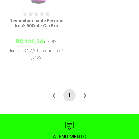
Descontaminante Ferroso
IronX 500ml - CarPro
R$ 130,54
no PIX
6x
de R$ 22,20 no cartão s/
juros
1
❮
❯
ATENDIMENTO