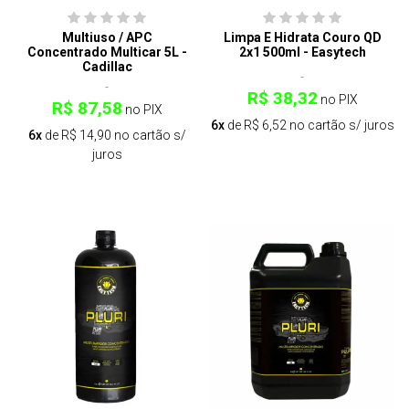
Multiuso / APC
Limpa E Hidrata Couro QD
Concentrado Multicar 5L -
2x1 500ml - Easytech
Cadillac
R$ 38,32
no PIX
R$ 87,58
no PIX
6x
de R$ 6,52 no cartão s/ juros
6x
de R$ 14,90 no cartão s/
juros