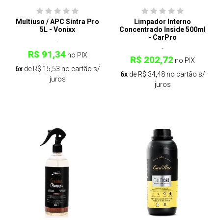
Multiuso / APC Sintra Pro
Limpador Interno
5L - Vonixx
Concentrado Inside 500ml
- CarPro
R$ 91,34
no PIX
R$ 202,72
no PIX
6x
de R$ 15,53 no cartão s/
6x
de R$ 34,48 no cartão s/
juros
juros