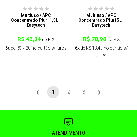
Multiuso / APC
Multiuso / APC
Concentrado Pluri 1,5L -
Concentrado Pluri 5L -
Easytech
Easytech
R$ 42,34
R$ 78,98
no PIX
no PIX
6x
de R$ 7,20 no cartão s/ juros
6x
de R$ 13,43 no cartão s/
juros
1
2
3
❮
❯
ATENDIMENTO