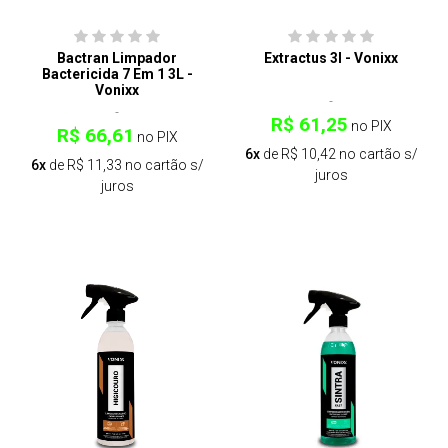
Bactran Limpador
Extractus 3l - Vonixx
Bactericida 7 Em 1 3L -
Vonixx
R$ 61,25
no PIX
R$ 66,61
no PIX
6x
de R$ 10,42 no cartão s/
6x
de R$ 11,33 no cartão s/
juros
juros