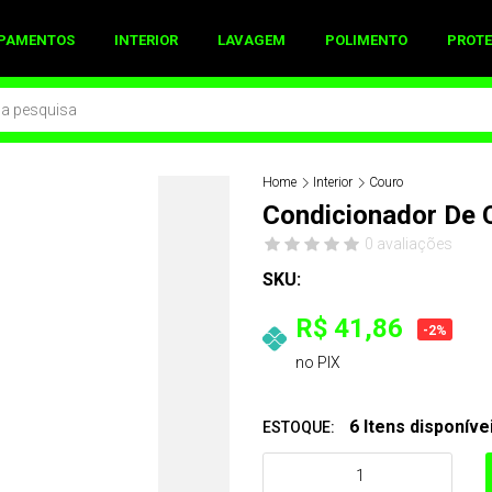
IPAMENTOS
INTERIOR
LAVAGEM
POLIMENTO
PROTE
Home
Interior
Couro
Condicionador De 
0 avaliações
SKU:
R$ 41,86
-2%
no PIX
6 Itens disponíve
ESTOQUE: