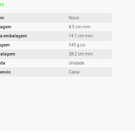
as
em
Novo
alagem
8.5 cm mm
da embalagem
14.1 cm mm
lagem
540 g oz
balagem
28.2 cm mm
nda
Unidade
envío
Caixa