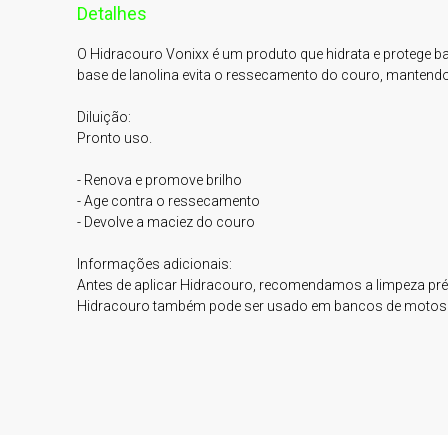
Detalhes
O Hidracouro Vonixx é um produto que hidrata e protege b
base de lanolina evita o ressecamento do couro, mantend
Diluição:

Pronto uso.

- Renova e promove brilho

- Age contra o ressecamento

- Devolve a maciez do couro

Informações adicionais:

Antes de aplicar Hidracouro, recomendamos a limpeza prév
Hidracouro também pode ser usado em bancos de motos.