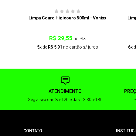
Limpa Couro Higicouro 500ml - Vonixx
Lim
R$ 29,55
no PIX
5x
de
R$ 5,91
no cartão s/ juros
6x
d
ATENDIMENTO
PREÇ
Seg à sex das 8h-12h e das 13:30h-18h
P
CONTATO
INSTITUC