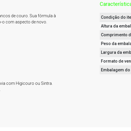
Característic
ancos de couro. Sua fórmula à 
Condição do it
o-o com aspecto de novo.

Altura da emb
Comprimento 
Peso da emba
Largura da em
Formato de ve
Embalagem do 
ia com Higicouro ou Sintra.


