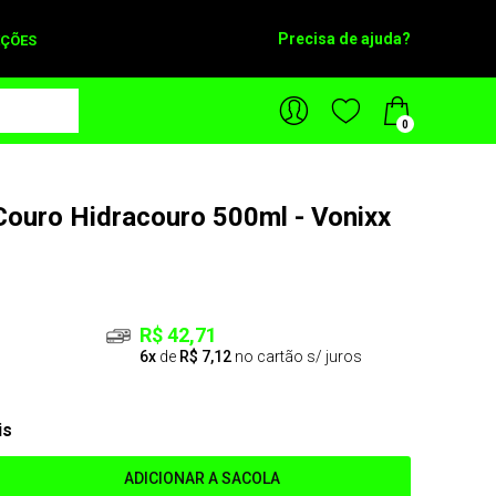
Precisa de ajuda?
ÇÕES
0
Couro Hidracouro 500ml - Vonixx
R$ 42,71
6x
de
R$ 7,12
no cartão s/ juros
is
ADICIONAR A SACOLA