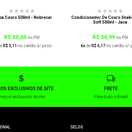
pa Couro 500ml - Nobrecar
Condicionador De Couro Snake
Soft 500ml - Jaca
R$ 30,65
R$ 36,99
no PIX
no PIX
e
R$ 5,11
no cartão s/ juros
6x
de
R$ 6,17
no cartão s/ 
OS EXCLUSIVOS DE SITE
FRETE
reços exclusivos de site
Para todo o Brasil
IONAL
SELOS