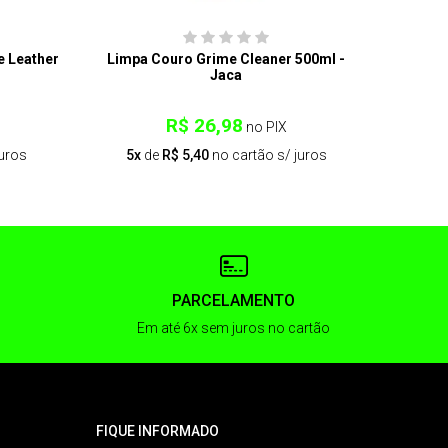
 Leather
Limpa Couro Grime Cleaner 500ml -
Condic
Jaca
R$ 26,98
no PIX
juros
5x
de
R$ 5,40
no cartão s/ juros
6x
PARCELAMENTO
Em até 6x sem juros no cartão
FIQUE INFORMADO